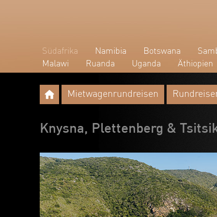
Südafrika
Namibia
Botswana
Samb
Malawi
Ruanda
Uganda
Äthiopien
Mietwagenrundreisen
Rundreise
Knysna, Plettenberg & Tsit