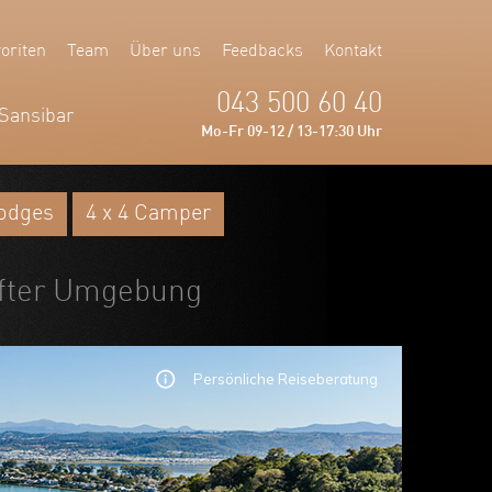
oriten
Team
Über uns
Feedbacks
Kontakt
043 500 60 40
Sansibar
Mo-Fr 09-12 / 13-17:30 Uhr
Lodges
4 x 4 Camper
after Umgebung
Persönliche Reiseberatung