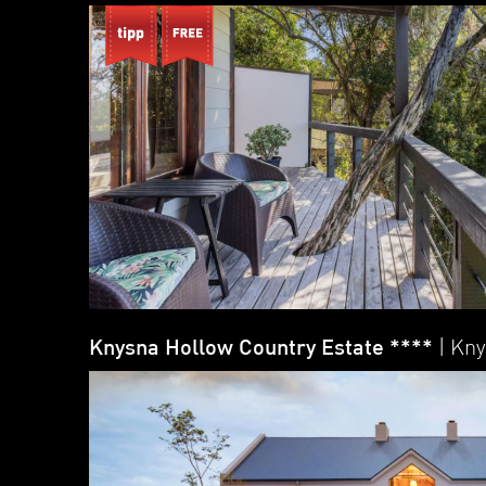
Knysna Hollow Country Estate ****
| Kn