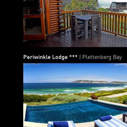
Periwinkle Lodge ***
| Plettenberg Bay