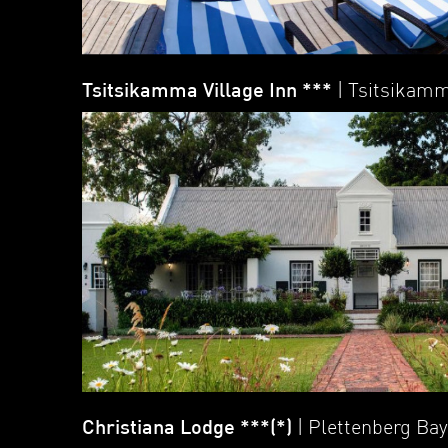
Tsitsikamma Village Inn ***
| Tsitsikam
Christiana Lodge ***(*)
| Plettenberg Bay