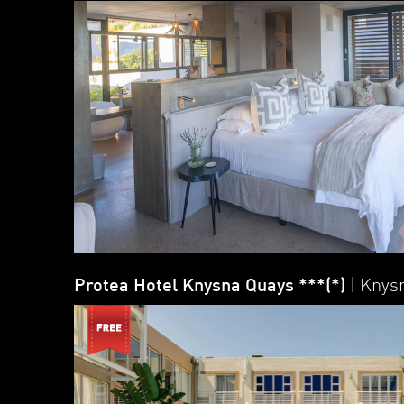
Protea Hotel Knysna Quays ***(*)
| Knys