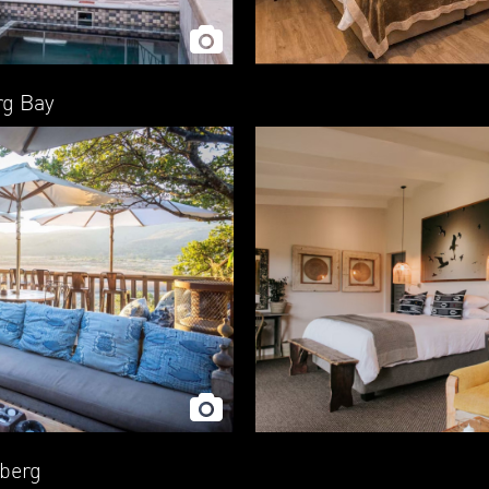
rg Bay
nberg