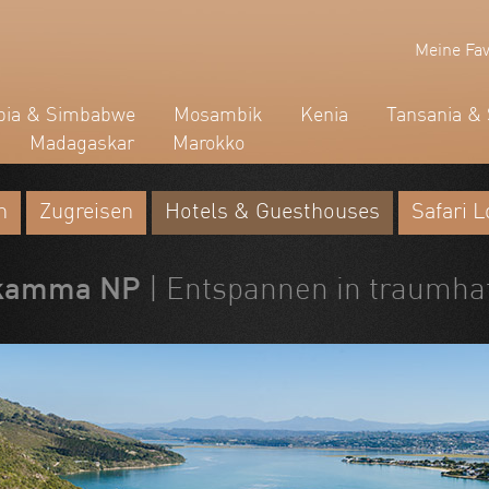
Meine Fav
ia & Simbabwe
Mosambik
Kenia
Tansania & 
Madagaskar
Marokko
n
Zugreisen
Hotels & Guesthouses
Safari 
sikamma NP
| Entspannen in traumh