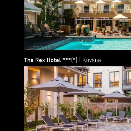
The Rex Hotel ***(*)
| Knysna