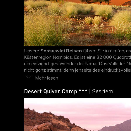
Unsere
Sossusvlei Reisen
führen Sie in ein fant
Küstenregion Namibias. Es ist eine 32‘000 Quadrat
ein einzigartiges Wunder der Natur. Das Volk der Na
nicht ganz stimmt, denn jenseits des eindrucksvo
blüht die Wüste – und die kleinen und grossen Bew
Dead Vlei. Das „Tal des Todes“ ist eines der inter
Desert Quiver Camp ***
| Sesriem