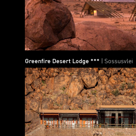
Greenfire Desert Lodge ***
| Sossusvlei