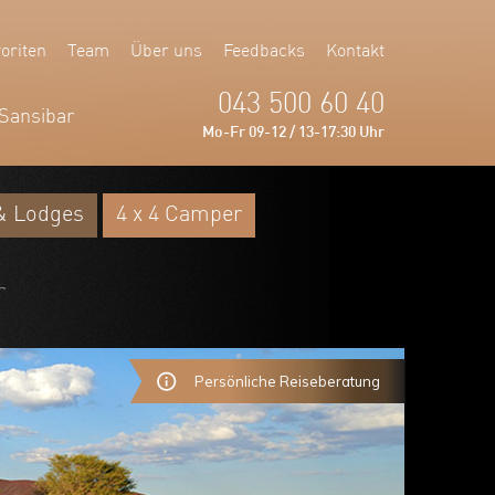
oriten
Team
Über uns
Feedbacks
Kontakt
043 500 60 40
Sansibar
Mo-Fr 09-12 / 13-17:30 Uhr
& Lodges
4 x 4 Camper
r
Persönliche Reiseberatung