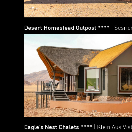
Desert Homestead Outpost ****
| Sesri
Eagle’s Nest Chalets ****
| Klein Aus Vis