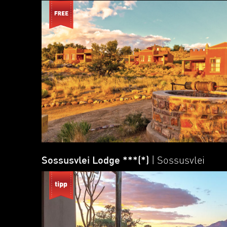
Sossusvlei Lodge ***(*)
| Sossusvlei