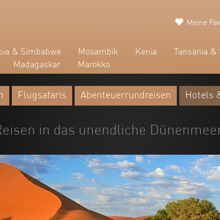
Meine Fav
ia & Simbabwe
Mosambik
Kenia
Tansania & 
Madagaskar
Marokko
n
Flugsafaris
Abenteuerrundreisen
Hotels 
Reisen in das unendliche Dünenmee