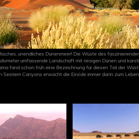
astisches, unendliches Dünenmeer! Die Wüste des faszinierend
kilometer umfassende Landschaft mit riesigen Dünen und karsti
ma fand schon früh eine Bezeichnung für diesen Teil der Wüste.
llen Sesriem Canyons erwacht die Einöde immer dann zum Leben
ohner des Sossusvlei atmen auf. Wo die Asphaltstrasse endet, 
essantesten Fotomotive einer
Namibia Reise
.