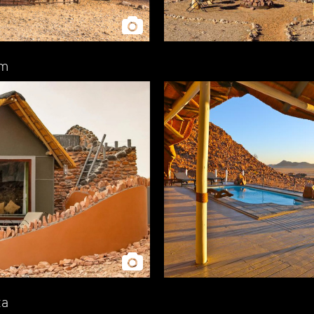
em
ta