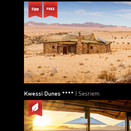
Kwessi Dunes ****
| Sesriem