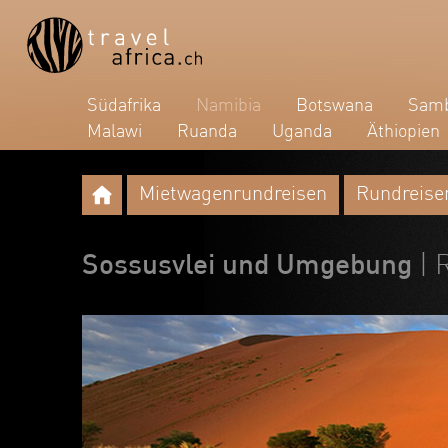
Südafrika
Namibia
Botswana
Samb
Malawi
Ruanda
Uganda
Äthiopien
Mietwagenrundreisen
Rundreise
Sossusvlei und Umgebung
| 