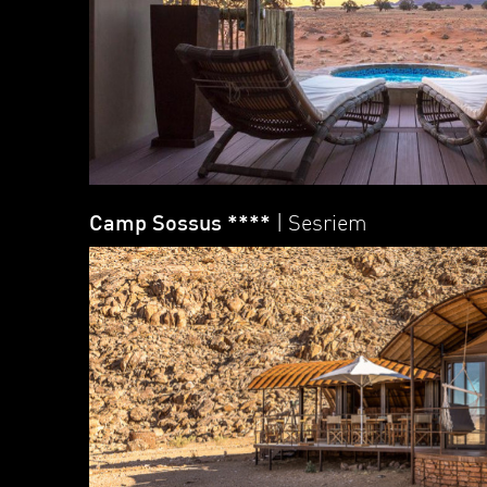
Camp Sossus ****
| Sesriem